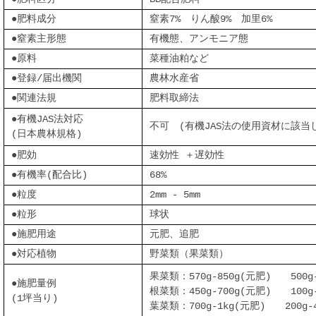
●肥料成分
窒素7% りん酸9% 加里6%
●窒素主形態
有機態、アンモニア態
●原料
菜種油粕など
●登録/届出機関
農林水産省
●関連法規
肥料取締法
●有機JAS法対応
不可 (有機JAS法の使用資材に該当
(日本農林規格)
●肥効
速効性 ＋遅効性
●有機率(配合比)
68%
●粒度
2mm - 5mm
●粒形
球状
●施肥用途
元肥、追肥
●対応植物
野菜類（果菜類）
果菜類：570g-850g(元肥) 500g-
●施肥量例
根菜類：450g-700g(元肥) 100g-
(1坪当り)
葉菜類：700g-1kg(元肥) 200g-