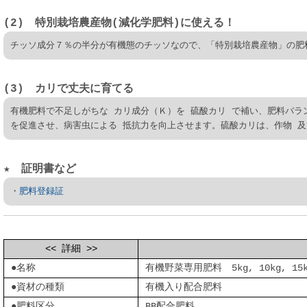
(2) 特別栽培農産物(減化学肥料)に使える！
チッソ成分７％の半分が有機態のチッソなので、「特別栽培農産物」の肥
(3) カリで丈夫に育てる
有機肥料で不足しがちな カリ成分（Ｋ）を 硫酸カリ で補い、肥料バラ
を促進させ、病害虫による 抵抗力を向上させます。硫酸カリは、作物 及
★ 証明書など
・
肥料登録証
<< 詳細 >>
●名称
有機野菜専用肥料 5kg, 10kg, 15k
●資材の種類
有機入り配合肥料
●肥料区分
BB配合肥料