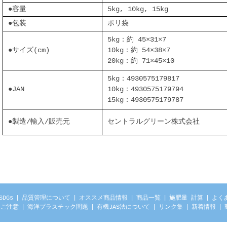
●容量
5kg, 10kg, 15kg
●包装
ポリ袋
5kg：約 45×31×7
●サイズ(cm)
10kg：約 54×38×7
20kg：約 71×45×10
5kg：4930575179817
●JAN
10kg：4930575179794
15kg：4930575179787
●製造/輸入/販売元
セントラルグリーン株式会社
SDGs
|
品質管理について
|
オススメ商品情報
|
商品一覧
|
施肥量 計算
|
よくあ
にご注意
|
海洋プラスチック問題
|
有機JAS法について
|
リンク集
|
新着情報
|