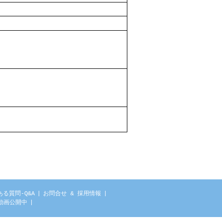
る質問-Q&A
|
お問合せ & 採用情報
|
動画公開中
|