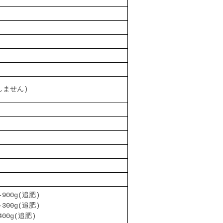
しません)
900g(追肥)
300g(追肥)
400g(追肥)