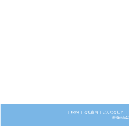
|
Home
|
会社案内
|
どんな会社？
|
偽物商品