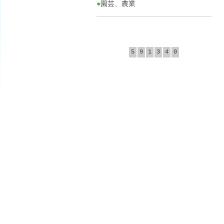
●
園芸、農業
5
9
1
3
4
0